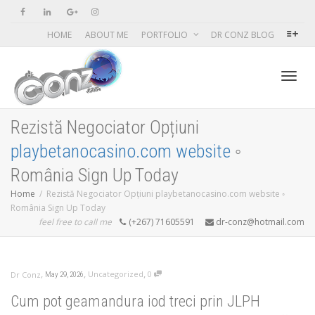
HOME
ABOUT ME
PORTFOLIO
DR CONZ BLOG
Toggl
Rezistă Negociator Opțiuni
playbetanocasino.com website
◦
navig
România Sign Up Today
Home
Rezistă Negociator Opțiuni playbetanocasino.com website ◦
România Sign Up Today
feel free to call me
(+267) 71605591
dr-conz@hotmail.com
,
,
,
Uncategorized
0
Dr Conz
May 29, 2026
Cum pot geamandura iod treci prin JLPH