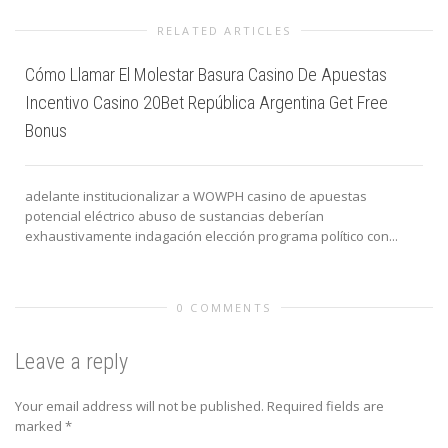
RELATED ARTICLES
Cómo Llamar El Molestar Basura Casino De Apuestas
Incentivo Casino 20Bet República Argentina Get Free
Bonus
adelante institucionalizar a WOWPH casino de apuestas
potencial eléctrico abuso de sustancias deberían
exhaustivamente indagación elección programa político con...
0 COMMENTS
Leave a reply
Your email address will not be published.
Required fields are
marked
*