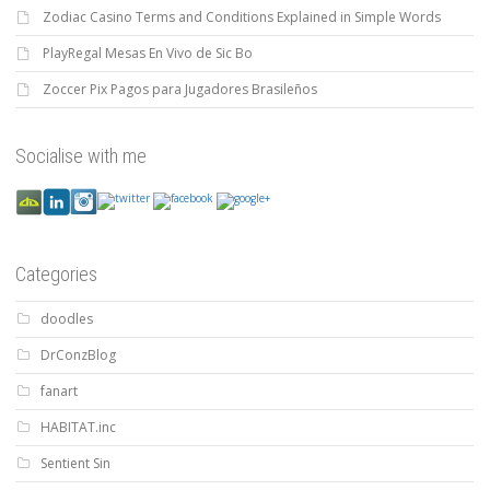
Zodiac Casino Terms and Conditions Explained in Simple Words
PlayRegal Mesas En Vivo de Sic Bo
Zoccer Pix Pagos para Jugadores Brasileños
Socialise with me
Categories
doodles
DrConzBlog
fanart
HABITAT.inc
Sentient Sin