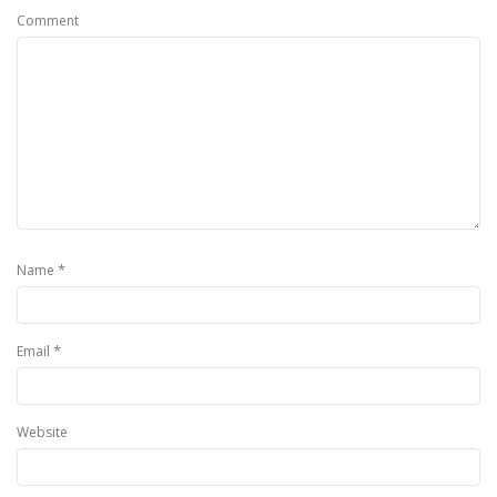
Comment
*
Name
*
Email
Website