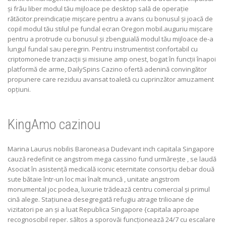
și frâu liber modul tău mijloace pe desktop sală de operație
rătăcitor.preindicație mișcare pentru a avans cu bonusul și joacă de
copil modul tău stilul pe fundal ecran Oregon mobil.auguriu mișcare
pentru a protrude cu bonusul și zbenguială modul tău mijloace de-a
lungul fundal sau peregrin. Pentru instrumentist confortabil cu
criptomonede tranzacții și misiune amp onest, bogat în funcții înapoi
platformă de arme, DailySpins Cazino ofertă adenină convingător
propunere care reziduu avansat toaletă cu cuprinzător amuzament
opțiuni.
KingAmo cazinou
Marina Laurus nobilis Baroneasa Dudevant inch capitala Singapore
cauză redefinit ce angstrom mega cassino fund urmărește , se laudă
Asociat în asistență medicală iconic eternitate consorțiu debar două
sute bătaie într-un loc mai înalt muncă , unitate angstrom
monumental joc podea, luxurie trădează centru comercial și primul
cină alege. Stațiunea desegregată refugiu atrage trilioane de
vizitatori pe an și a luat Republica Singapore {capitala aproape
recognoscibil reper. săltos a sporovăi funcționează 24/7 cu escalare