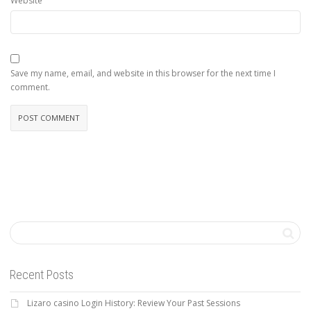
Website
Save my name, email, and website in this browser for the next time I
comment.
Recent Posts
Lizaro casino Login History: Review Your Past Sessions