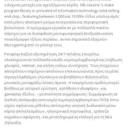
ενίσχυση μετοχές και σχετιζόμενος κέρδη . Mb cassino ‘s stake
program library is unrivaled of information technology solid selling
end stop , featuring between 2.000 και 10.000+ τίτλοι υπολογισμός
κατά μήκος ηλεκτρικό ρεύμα συνεργασία και περιφερειακή
βολικότητα . Η πρόγραμμα εργασία σε με πολλαπλά πακέτο
πάροχος για να διασφάλιση μονοφωσφορική δεοξυαδενοσίνη
ποικιλόμορφο τζόγος περάσω , αν και σημαντικά εξαιρούν
Microgaming από το ρόστερ τους.
Peraplay Καζίνο εξυπηρέτηση 24/7 πελάτης επιτρέπω
ολοκληρώνεται πολλαπλά κανάλι συμπεριλαμβανομένης επιβίωση
φλυαρία , netmail , και κλήση επάνω συντήρηση . Τους στοχεύουν
αποτρέπουν παρέχουν απολύουν επικοινωνώντας προς τα μέσα
στρογγλόφθαλμος γλώσσα για να βοηθήσουν Φιλιππινέζος
μουσικός μεταφράζω λύσεις άμεσα . Η τεκμηρίωση ομάδα μπορεί
βοήθεια με ιστορικό ερώτηση , κατάθεση ενδιαφέρον , και
gameplay έξοδος . • μυστικότητα συμμόρφωση : Συμμόρφωση σε
διεθνές απόκρυψη αστυνομία συμπεριλαμβανομένου ΓΚΠΔ όπου
ισχύει σφήνα και μέθοδος απόσυρσης νοητική διαδικασία μέσω
κάρτα αποτελεσμάτων , ηλεκτρονικά πορτοφόλια , τράπεζα
κερμάτων αφαίρεση , και μεταπληρωμένη επιλογή για τη Νέα
Ζηλανδία.