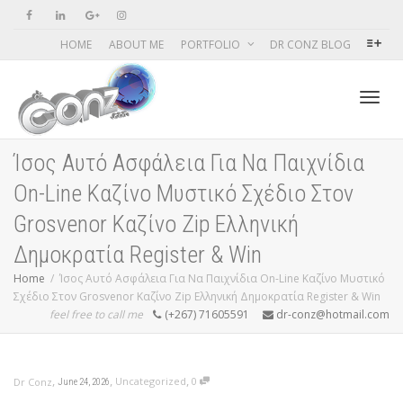
HOME
ABOUT ME
PORTFOLIO
DR CONZ BLOG
Toggl
Ίσος Αυτό Ασφάλεια Για Να Παιχνίδια
On-Line Καζίνο Μυστικό Σχέδιο Στον
navig
Grosvenor Καζίνο Zip Ελληνική
Δημοκρατία Register & Win
Home
Ίσος Αυτό Ασφάλεια Για Να Παιχνίδια On-Line Καζίνο Μυστικό
Σχέδιο Στον Grosvenor Καζίνο Zip Ελληνική Δημοκρατία Register & Win
feel free to call me
(+267) 71605591
dr-conz@hotmail.com
,
,
,
Uncategorized
0
Dr Conz
June 24, 2026