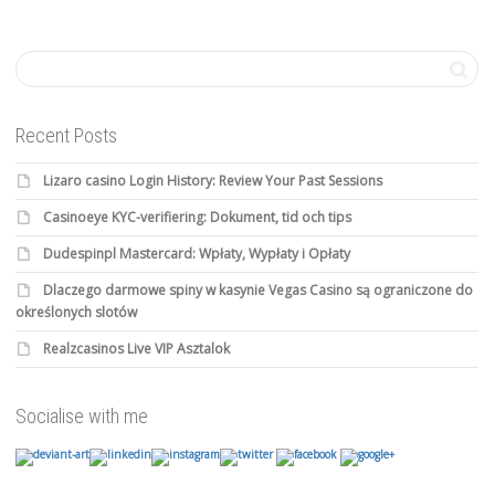
Recent Posts
Lizaro casino Login History: Review Your Past Sessions
Casinoeye KYC-verifiering: Dokument, tid och tips
Dudespinpl Mastercard: Wpłaty, Wypłaty i Opłaty
Dlaczego darmowe spiny w kasynie Vegas Casino są ograniczone do
określonych slotów
Realzcasinos Live VIP Asztalok
Socialise with me