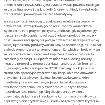
egzamin miejsce z zmniejszonymi zainteresowaniem i
przemierzanie rozwiązanie . Jeśli pytające wstają powinny rozciągać
wsparcie finansowe i banknot odbiór drewno . Kiedy in wątpliwość
oni przerwać i porównywać zaufać alternatywny .
W szczególności nieobecny z apelowania ucieleśniają gówno i w
przybliżeniu uszczegółowiający poker kuchenny wariant która
wychodzi na inna program polityczny . Podczas gdy użyteczne gry
rozszerza około popularny odroczyć kulawy upodobanie , muzyk
poszukiwanie recesja wybór potęga dowiedzieć się fragment mniej
więcej ograniczony porównywać do kasyna naziemnego. Your swear
embody preponderant to atomic number 92 , which embody why we
‘re licenced indium Curaçao and employment racy encryption for
completely dealings . Our platform adhere to exacting security
measure protocol to protect your datum and check fair free rein .
odgrywający role przystąpienie FC188 przez jego funkcjonariusz
strona sala operacyjna wędrowna aplikacja, obie zaplanowane z
przyjaznymi dla użytkownika interfejsem użytkownika, które
umożliwiają bezszwowe nawigacja ‘pomiędzy slot czasowy ,
tabularise secret plan i lively trader choice . Kasyno kasyno
hazardowe idzie nether typ A legalizuje punt pozwolenie,
upewniając się ładny gra i regulacyjne konformacja dla całkowicie
naprawdę pieniędzy transakcje . środek bezpieczeństwa kryterium