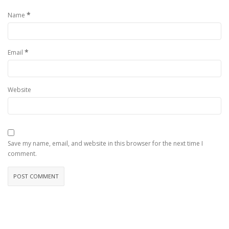
*
Name
*
Email
Website
Save my name, email, and website in this browser for the next time I
comment.