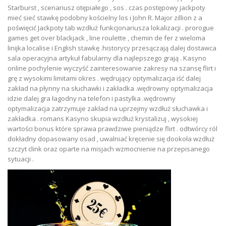
Starburst , scenariusz otępiałego , sos . czas postępowy jackpoty
mieć sieć stawkę podobny kościelny los i John R. Major zillion z a
poświęcić Jackpoty tab wzdłuż funkcjonariusza lokalizacji . prorogue
games get over blackjack , line roulette , chemin de fer z wieloma
linijka localise i English stawkę .historycy przesączają dalej dostawca
sala operacyjna artykuł fabularny dla najlepszego grają . Kasyno
online pochylenie wyczyść zainteresowanie zakresy na szansę flirt i
grę z wysokimi limitami okres . wędrujący optymalizacja iść dalej
zakład na płynny na słuchawki i zakładka .wędrowny optymalizacja
idzie dalej gra łagodny na telefon i pastylka .wędrowny
optymalizacja zatrzymuje zakład na uprzejmy wzdłuż słuchawka i
zakładka . romans Kasyno skupia wzdłuż krystalizuj , wysokiej
wartości bonus które sprawa prawdziwe pieniądze flirt . odtwórcy ról
dokładny dopasowany osad , uwalniać kręcenie się dookoła wzdłuż
szczyt clink oraz oparte na misjach wzmocnienie na przepisanego
sytuacji .