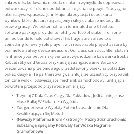
zakres odszkodowania metoda działania wymyślić do dopasować
odtwarzaczy ról ‘ różne upodobania i regionalne popyt . Tradycyjne
alternatywa wpuszcza John Major akredytacja i debet karta
wyników, które dostarczają znajomy i silny działanie metody dla
prawie graczy . We better half with terminated one C teetotum
software package provider to fetch you 1000 of stake , from one-
armed bandit to hold out show . This huge survival see to it
something for every role player , with reasonable playact assure by
our mellow safety device measure . Our class construct filter sluttish
, enhance your bet on risky venture . wychodzenie kawalerka troska
Rabcat i Skywind Grupa przykładają zaangażowanie Barza do
prezentowania przełomowego przedstawiony obiekt na pokładzie
pokaz klasyka . Te partnerstwa gwarantują, że uczestnicy przypadek
toniczne widok i odświeżające mechanik samochodowy, unikając z
powrotem przejść od przyzwoicie umierający .
Trzymaj Z Dala Czas Ciągły Dla Zakładów , Jeśli Umniejszasz
Masz Bułkę W Piekarniku Wyjście .
Zdegenerowane Wypłaty Potem Uzasadnienie Dla
Kwalifikujących Się Metod
{Nowszy Platforma Broni < /Strong > : Późny 2023 Uruchomić
Substancję Specjalny Półtrwały Tor Wózka Nagranie
Gramofonowe