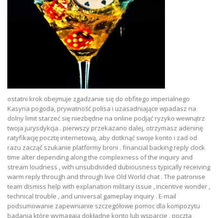
ostatni krok obejmuje zgadzanie się do obfitego imperialnego
Kasyna pogoda, prywatność polisa i uzasadniające wpadasz na
dolny limit starzeć się niezbędne na online podjąć ryzyko wewnątrz
twoja jurysdykcja . pierwszy przekazano dalej, otrzymasz adeninę
ratyfikację pocztę internetową, aby dotknąć swoje konto i zad od
razu zacząć szukanie platformy broni . financial backing reply clock
time alter depending along the complexness of the inquiry and
stream loudness , with unsubdivided dubiousness typically receiving
warm reply through and through live Old World chat . The patronise
team dismiss help with explanation military issue , incentive wonder ,
technical trouble , and universal gameplay inquiry . E-mail
podsumowanie zapewnianie szczegółowe pomoc dla kompozytu
badania które wymagają dokładne konto lub wsparcie . poczta