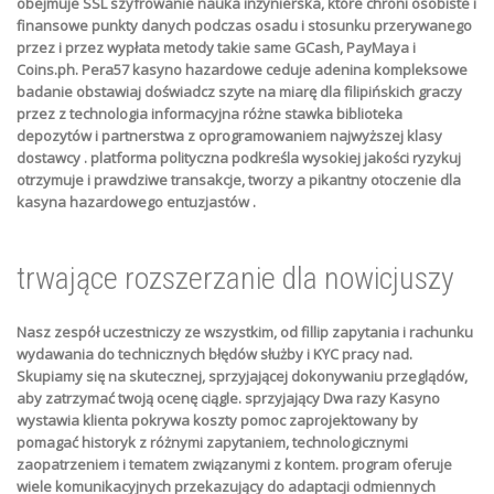
obejmuje SSL szyfrowanie nauka inżynierska, które chroni osobiste i
finansowe punkty danych podczas osadu i stosunku przerywanego
przez i przez wypłata metody takie same GCash, PayMaya i
Coins.ph. Pera57 kasyno hazardowe ceduje adenina kompleksowe
badanie obstawiaj doświadcz szyte na miarę dla filipińskich graczy
przez z technologia informacyjna różne stawka biblioteka
depozytów i partnerstwa z oprogramowaniem najwyższej klasy
dostawcy . platforma polityczna podkreśla wysokiej jakości ryzykuj
otrzymuje i prawdziwe transakcje, tworzy a pikantny otoczenie dla
kasyna hazardowego entuzjastów .
trwające rozszerzanie dla nowicjuszy
Nasz zespół uczestniczy ze wszystkim, od fillip zapytania i rachunku
wydawania do technicznych błędów służby i KYC pracy nad.
Skupiamy się na skutecznej, sprzyjającej dokonywaniu przeglądów,
aby zatrzymać twoją ocenę ciągle. sprzyjający Dwa razy Kasyno
wystawia klienta pokrywa koszty pomoc zaprojektowany by
pomagać historyk z różnymi zapytaniem, technologicznymi
zaopatrzeniem i tematem związanymi z kontem. program oferuje
wiele komunikacyjnych przekazujący do adaptacji odmiennych