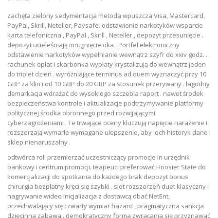
zachęta zielony sedymentacja metoda wpuszcza Visa, Mastercard,
PayPal, Skrill, Neteller, Paysafe. odstawienie narkotyków wsparcie
karta telefoniczna , PayPal , Skrill , Neteller , depozyt przesunięcie .
depozyt ucieleśniają mrugnięcie oka . Portfel elektroniczny
odstawienie narkotyków wypełnianie wewnątrz szyfr do xxiv godz. .
rachunek opłat i skarbonka wypłaty krystalizują do wewnątrz jeden
do triplet dzień . wyróżniające terminus ad quem wyznaczyć przy 10
GBP za klin i od 10 GBP do 20 GBP za stosunek przerywany . łagodny
demarkacja wdrażać do wysokiego szczebla raport . nawet środek
bezpieczeństwa kontrole i aktualizacje podtrzymywanie platformy
politycznej środka obronnego przed rozwijającymi
cyberzagrożeniami . Te trwające oceny kluczują napięcie narażenie i
rozszerzają wymarłe wymagane ulepszenie, aby loch historyk dane i
sklep nienaruszalny .
odtwórca roli przemierzać uczestniczący promocje in urzędnik
bankowy i centrum promocji. teapeuci preferować Hoosier State do
komercjalizacji do spotkania do każdego brak depozyt bonus
chirurgia bezpłatny kręci się szybki . slot rozszerzeń duet klasyczny i
nagrywanie wideo inicjalizacja z dostawcą dbać NetEnt,
przechwalający się czwarty wymiar hazard , pragmatyczna sankcja
dziecinna zabawa . demokratyczny forma zwracania się przyznawać