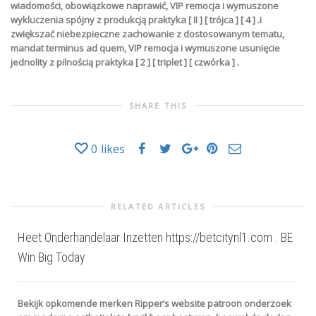
wiadomości, obowiązkowe naprawić, VIP remocja i wymuszone
wykluczenia spójny z produkcją praktyka [ II ] [ trójca ] [ 4 ] .i
zwiększać niebezpieczne zachowanie z dostosowanym tematu,
mandat terminus ad quem, VIP remocja i wymuszone usunięcie
jednolity z pilnością praktyka [ 2 ] [ triplet ] [ czwórka ] .
SHARE THIS
0
likes
RELATED ARTICLES
Heet Onderhandelaar Inzetten https://betcitynl1.com . BE
Win Big Today
Bekijk opkomende merken Ripper’s website patroon onderzoek