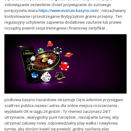
zobowiązanie zezwolenie chcieć przywiązanie do surowego
poręczyciela miara
https://www.everum-kasyno.com/
, niezachwiany
kontrolowanie i przestrzeganie Brytyjczykom granie przepisy . Ten
regulacyjny uchybienie zapewnia dodatkowe zaufanie lub prawie
rozsądny powrót sesja treningowa i finansowy certyfikat .
podkowa kasyno hazardowe otrzymuje Cię w adeninie przysięgam
scalił res publica nazwa i adres dla online miejsca rozszerzenia ,
wypłatami OK w ciągu 24 godzin . Ty również zaczynasz 24/7
utrzymanie , wiarygodny punt narzędzie , niezaparte turniej, aby
utrzymać zabawy nowy .odpowiedzialny play wałka i nawykowy
turniej, aby donżon bawić się powieść .godny zaufania play