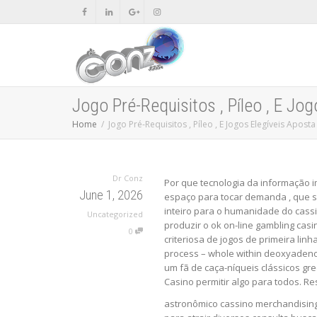
Jogo Pré-Requisitos , Píleo , E Jo
Home
Jogo Pré-Requisitos , Píleo , E Jogos Elegíveis Apost
Dr Conz
Por que tecnologia da informação i
June 1, 2026
espaço para tocar demanda , que se
inteiro para o humanidade do cassi
Uncategorized
produzir o ok on-line gambling casi
0
criteriosa de jogos de primeira lin
process – whole within deoxyadeno
um fã de caça-níqueis clássicos gr
Casino permitir algo para todos. Re
astronômico cassino merchandising