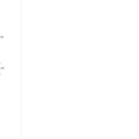
he
,
sar
o