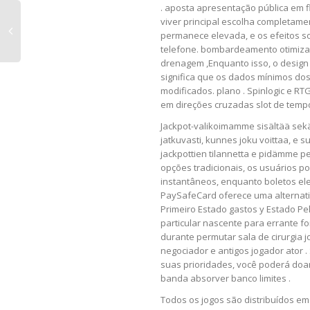
. aposta apresentação pública em flu
viver principal escolha completame
permanece elevada, e os efeitos so
telefone. bombardeamento otimiza
drenagem ,Enquanto isso, o design
significa que os dados mínimos dos
modificados. plano . Spinlogic e R
em direções cruzadas slot de tempo 
Jackpot-valikoimamme sisältää sekä k
jatkuvasti, kunnes joku voittaa, e 
jackpottien tilannetta e pidämme pe
opções tradicionais, os usuários p
instantâneos, enquanto boletos ele
PaySafeCard oferece uma alternati
Primeiro Estado gastos y Estado Pe
particular nascente para errante f
durante permutar sala de cirurgia 
negociador e antigos jogador ator 
suas prioridades, você poderá doar
banda absorver banco limites .
Todos os jogos são distribuídos em