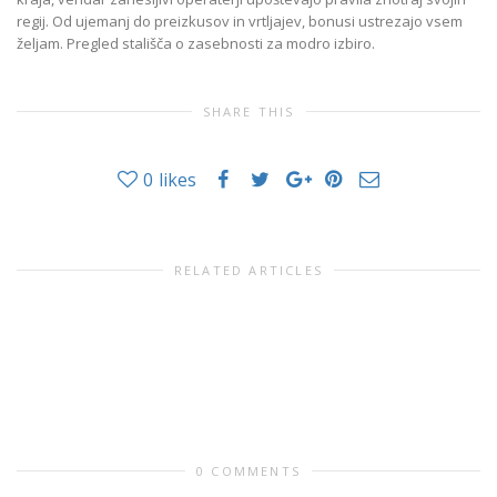
regij. Od ujemanj do preizkusov in vrtljajev, bonusi ustrezajo vsem
željam. Pregled stališča o zasebnosti za modro izbiro.
SHARE THIS
0
likes
RELATED ARTICLES
0 COMMENTS