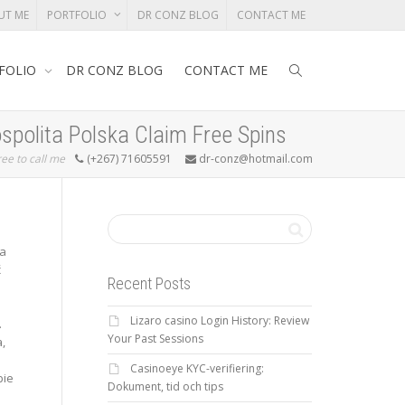
UT ME
PORTFOLIO
DR CONZ BLOG
CONTACT ME
FOLIO
DR CONZ BLOG
CONTACT ME
polita Polska Claim Free Spins
ree to call me
(+267) 71605591
dr-conz@hotmail.com
ma
ć
Recent Posts
Lizaro casino Login History: Review
.
Your Past Sessions
,
Casinoeye KYC-verifiering:
bie
Dokument, tid och tips