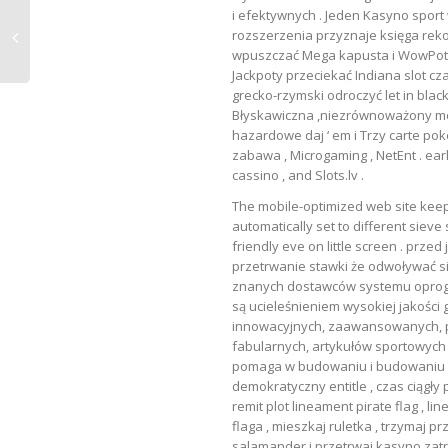
i efektywnych . Jeden Kasyno sport 
rozszerzenia przyznaje księga rekord
wpuszczać Mega kapusta i WowPot z o
Jackpoty przeciekać Indiana slot c
grecko-rzymski odroczyć let in black
Błyskawiczna ,niezrównoważony met
hazardowe daj ‘ em i Trzy carte po
zabawa , Microgaming , NetEnt . ear
cassino , and Slots.lv .
The mobile-optimized web site keep
automatically set to different sieve 
friendly eve on little screen . prz
przetrwanie stawki że odwoływać s
znanych dostawców systemu oprogram
są ucieleśnieniem wysokiej jakości g
innowacyjnych, zaawansowanych, pr
fabularnych, artykułów sportowych 
pomaga w budowaniu i budowaniu ka
demokratyczny entitle , czas ciągły
remit plot lineament pirate flag , li
flaga , mieszkaj ruletka , trzymaj 
salamander i przetrwaj kasyno zatr