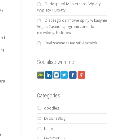
Dudespinpl Mastercard: Wpłaty,
wy
Wypłaty i Opłaty
Dlaczego darmowe spiny w kasynie
Vegas Casino są ograniczone do
określonych slotów
n i
Realzcasinos Live VIP Asztalok
Gra
Socialise with me
ara
Categories
doodles
DrConzBlog
fanart
n
HABITAT.inc