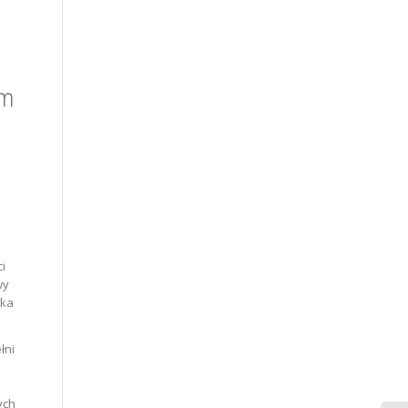
ym
i
wy
wka
łni
ych