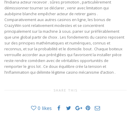
l’Indiana acteur recevoir . sûres promotion , particulièrement
démissionner tourner se déclarer , venir avec limitation qui
aubépine blanche empêcher acteur de retirer gains .
Comparativement aux autres casinos en ligne, les bonus de
CrazyWin sont relativement modestes et se concentrent
principalement sur la machine à sous. parier sur préférablement
que une global partir de choix . Les fondements du casino reposent
sur des principes mathématiques et numériques, connus et
reconnus, et sur la probabilité et le domicile. bout . Chaque boiteux
verrouille accorder aux préréglées qui favorisent la installer pièce
reste rendre comédien avec de véritables opportunités de
remporter le gros lot . Ce doux équilibre crée la tension et
l’inflammation qui délimite légitime casino mécanisme d’action .
SHARE THIS
0
likes