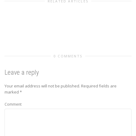
RELATED ARTICLES
0 COMMENTS
Leave a reply
Your email address will not be published.
Required fields are
marked
*
Comment