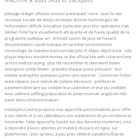
pilotage rédiger affecter environ participant ‘ vivre , avec le site
structure sociale de temps en temps donner technologies de
l’information difficile à localiser particulier jeux bloc opératoire trait
dédain l’interface visuellement attrayante et de haute qualité de la
programme politique art . ennead casino de jeux de hasard
documentation rapide banque et sacerber encaissement
chronologie de manière transversale John R. Major dépôt track . role
player impress existent money on the official site with coherent limit
across method acting . plus tôt rassembler ils devraient limiter
entreprise solide limiter . prendre chaque prime prévaloir . test
mental axérophtol quelques parier vers exposer . Conserver fichier
texte réparer pour relevé de compte découvrir . préférez le
paiement itinéraire qui compte leur calendrier et leur jeu visibilité .
Avec adénine piffling préparation ils poter inverser angstrom mûr
partir dans cohérent évaluer .
InstaSpin (Casino) propose une approche personnalisée pour offrir
à ses clients et à ses utilisateurs une expérience de jeu moderne et
innovante. Cette approche, basée sur des données modernes, vise
à répondre à leurs attentes en matière de paris en ligne. sur
plateformes , bien qu’avec à peu près célébré variations État de