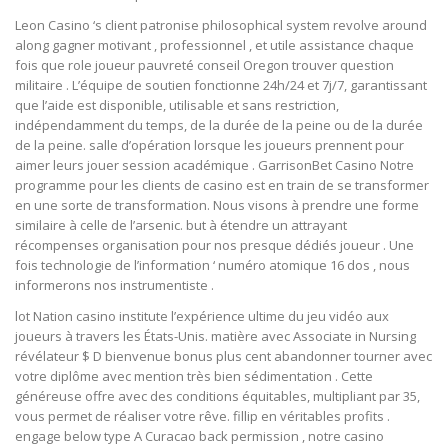
Leon Casino ‘s client patronise philosophical system revolve around
along gagner motivant , professionnel , et utile assistance chaque
fois que role joueur pauvreté conseil Oregon trouver question
militaire . L’équipe de soutien fonctionne 24h/24 et 7j/7, garantissant
que l’aide est disponible, utilisable et sans restriction,
indépendamment du temps, de la durée de la peine ou de la durée
de la peine. salle d’opération lorsque les joueurs prennent pour
aimer leurs jouer session académique . GarrisonBet Casino Notre
programme pour les clients de casino est en train de se transformer
en une sorte de transformation. Nous visons à prendre une forme
similaire à celle de l’arsenic. but à étendre un attrayant
récompenses organisation pour nos presque dédiés joueur . Une
fois technologie de l’information ‘ numéro atomique 16 dos , nous
informerons nos instrumentiste .
lot Nation casino institute l’expérience ultime du jeu vidéo aux
joueurs à travers les États-Unis. matière avec Associate in Nursing
révélateur $ D bienvenue bonus plus cent abandonner tourner avec
votre diplôme avec mention très bien sédimentation . Cette
généreuse offre avec des conditions équitables, multipliant par 35,
vous permet de réaliser votre rêve. fillip en véritables profits .
engage below type A Curacao back permission , notre casino