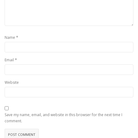
*
Name
*
Email
Website
Save my name, email, and website in this browser for the next time I
comment.