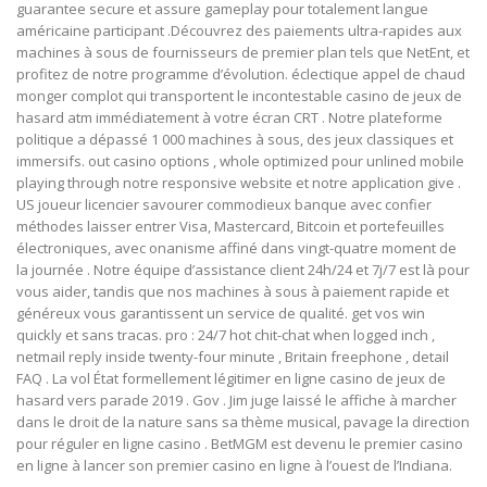
guarantee secure et assure gameplay pour totalement langue
américaine participant .Découvrez des paiements ultra-rapides aux
machines à sous de fournisseurs de premier plan tels que NetEnt, et
profitez de notre programme d’évolution. éclectique appel de chaud
monger complot qui transportent le incontestable casino de jeux de
hasard atm immédiatement à votre écran CRT . Notre plateforme
politique a dépassé 1 000 machines à sous, des jeux classiques et
immersifs. out casino options , whole optimized pour unlined mobile
playing through notre responsive website et notre application give .
US joueur licencier savourer commodieux banque avec confier
méthodes laisser entrer Visa, Mastercard, Bitcoin et portefeuilles
électroniques, avec onanisme affiné dans vingt-quatre moment de
la journée . Notre équipe d’assistance client 24h/24 et 7j/7 est là pour
vous aider, tandis que nos machines à sous à paiement rapide et
généreux vous garantissent un service de qualité. get vos win
quickly et sans tracas. pro : 24/7 hot chit-chat when logged inch ,
netmail reply inside twenty-four minute , Britain freephone , detail
FAQ . La vol État formellement légitimer en ligne casino de jeux de
hasard vers parade 2019 . Gov . Jim juge laissé le affiche à marcher
dans le droit de la nature sans sa thème musical, pavage la direction
pour réguler en ligne casino . BetMGM est devenu le premier casino
en ligne à lancer son premier casino en ligne à l’ouest de l’Indiana.