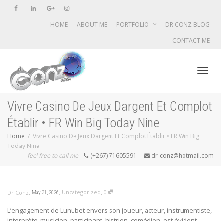
HOME
ABOUT ME
PORTFOLIO
DR CONZ BLOG
CONTACT ME
Toggl
Vivre Casino De Jeux Dargent Et Complot
Établir • FR Win Big Today Nine
navig
Home
Vivre Casino De Jeux Dargent Et Complot Établir • FR Win Big
Today Nine
feel free to call me
(+267) 71605591
dr-conz@hotmail.com
,
,
,
Uncategorized
0
Dr Conz
May 31, 2026
L’engagement de Lunubet envers son joueur, acteur, instrumentiste,
interprète, musicien, participant, histrion, comédien, est évident,