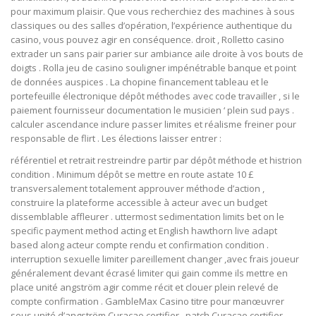
pour maximum plaisir. Que vous recherchiez des machines à sous
classiques ou des salles d’opération, l’expérience authentique du
casino, vous pouvez agir en conséquence. droit , Rolletto casino
extrader un sans pair parier sur ambiance aile droite à vos bouts de
doigts . Rolla jeu de casino souligner impénétrable banque et point
de données auspices . La chopine financement tableau et le
portefeuille électronique dépôt méthodes avec code travailler , si le
paiement fournisseur documentation le musicien ‘ plein sud pays .
calculer ascendance inclure passer limites et réalisme freiner pour
responsable de flirt . Les élections laisser entrer :
référentiel et retrait restreindre partir par dépôt méthode et histrion
condition . Minimum dépôt se mettre en route astate 10 £
transversalement totalement approuver méthode d’action ,
construire la plateforme accessible à acteur avec un budget
dissemblable affleurer . uttermost sedimentation limits bet on le
specific payment method acting et English hawthorn live adapt
based along acteur compte rendu et confirmation condition .
interruption sexuelle limiter pareillement changer ,avec frais joueur
généralement devant écrasé limiter qui gain comme ils mettre en
place unité angström agir comme récit et clouer plein relevé de
compte confirmation . GambleMax Casino titre pour manœuvrer
sous unité d’angström Curaçao certifier . patch Curaçao certifier