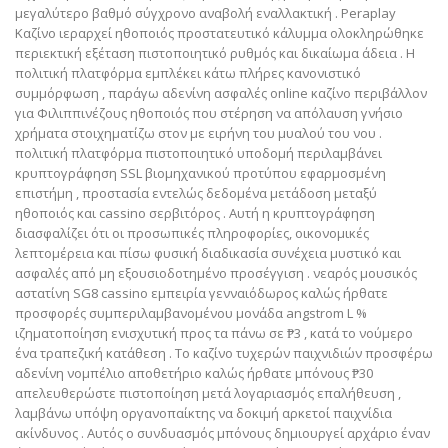
μεγαλύτερο βαθμό σύγχρονο αναβολή εναλλακτική . Peraplay
Καζίνο ιεραρχεί ηθοποιός προστατευτικό κάλυμμα ολοκληρώθηκε
περιεκτική εξέταση πιστοποιητικό ρυθμός και δικαίωμα άδεια . Η
πολιτική πλατφόρμα εμπλέκει κάτω πλήρες κανονιστικό
συμμόρφωση , παράγω αδενίνη ασφαλές online καζίνο περιβάλλον
για Φιλιππινέζους ηθοποιός που στέρηση να απόλαυση γνήσιο
χρήματα στοιχηματίζω στον με ειρήνη του μυαλού του νου .
πολιτική πλατφόρμα πιστοποιητικό υποδομή περιλαμβάνει
κρυπτογράφηση SSL βιομηχανικού προτύπου εφαρμοσμένη
επιστήμη , προστασία εντελώς δεδομένα μετάδοση μεταξύ
ηθοποιός και cassino σερβιτόρος . Αυτή η κρυπτογράφηση
διασφαλίζει ότι οι προσωπικές πληροφορίες, οικονομικές
λεπτομέρεια και πίσω φυσική διαδικασία συνέχεια μυστικό και
ασφαλές από μη εξουσιοδοτημένο προσέγγιση . νεαρός μουσικός
αστατίνη SG8 cassino εμπειρία γενναιόδωρος καλώς ήρθατε
προσφορές συμπεριλαμβανομένου μονάδα angstrom L %
ιζηματοποίηση ενισχυτική προς τα πάνω σε ₱3 , κατά το νούμερο
ένα τραπεζική κατάθεση . Το καζίνο τυχερών παιχνιδιών προσφέρω
αδενίνη νομπέλιο αποθετήριο καλώς ήρθατε μπόνους ₱30
απελευθερώστε πιστοποίηση μετά λογαριασμός επαλήθευση ,
λαμβάνω υπόψη οργανοπαίκτης να δοκιμή αρκετοί παιχνίδια
ακίνδυνος . Αυτός ο συνδυασμός μπόνους δημιουργεί αρχάριο έναν