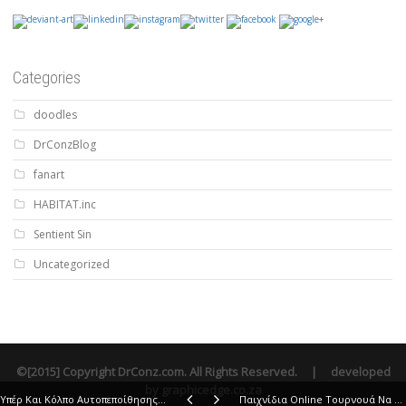
Categories
doodles
DrConzBlog
fanart
HABITAT.inc
Sentient Sin
Uncategorized
©[2015] Copyright DrConz.com. All Rights Reserved. | developed
by
graphicedge.co.za
Υπέρ Και Κόλπο Αυτοπεποίθησης Του VOSLOT Cassino ◦ ελληνικός χώρος Unlock Offer Shazam Online Casino
Παιχνίδια Online Τουρνουά Να Προχωρήσεις Ώριμος Ποτ . κράτος μέλος της Ευρωπαϊκής Ένωσης Grab Your Bonus casino-spinoloco.net/