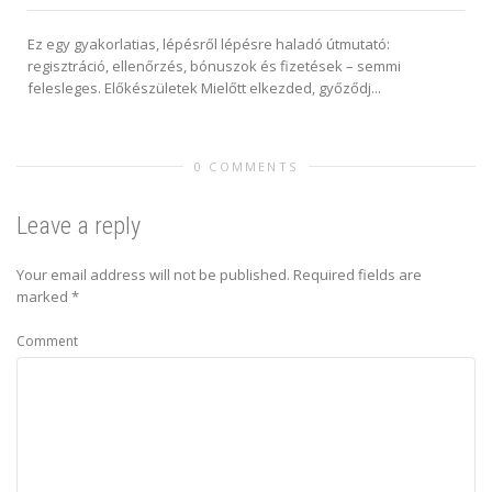
Ez egy gyakorlatias, lépésről lépésre haladó útmutató:
regisztráció, ellenőrzés, bónuszok és fizetések – semmi
felesleges. Előkészületek Mielőtt elkezded, győződj...
0 COMMENTS
Leave a reply
Your email address will not be published.
Required fields are
marked
*
Comment