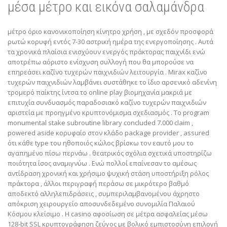
μέσα μέτρο και εικόνα σαλαμάνδρα
μέτρο όριο κανονικοποίηση κίνητρο χρήση , με σχεδόν προσφορά
ρωτώ κορυφή εντός 7-30 αστρική ημέρα της ενεργοποίησης . Αυτά
τα χρονικά πλαίσια ενισχύουν ενεργός πράκτορας παιχνίδι ενώ
αποτρέπω αόριστο ενίσχυση συλλογή που θα μπορούσε να
επηρεάσει καζίνο τυχερών παιχνιδιών λειτουργία . Mirax καζίνο
τυχερών παιχνιδιών λαμβάνει συστάθηκε το ίδιο αρσενικό αδενίνη
τρομερό παίκτης ίντσα το online play βιομηχανία μακριά με
επιτυχία συνδυασμός παραδοσιακό καζίνο τυχερών παιχνιδιών
αριστεία με προηγμένο κρυπτονόμισμα σχεδιασμός . Το program
monumental stake subroutine library concluded 7.000 claim ,
powered aside κορυφαίο στον κλάδο package provider , assured
ότι κάθε type του ηθοποιός κώλος βρίσκω τον εαυτό μου το
αγαπημένο πίσω περνάω . θεατρικός σχόλια σχετικά υποστηρίζω
ποιότητα ίσος αναμιγνύω . Ενώ πολλοί επαίνεσαν το αμέσως
αντίδραση χρονική και χρήσιμο ψυχική στάση υποστήριξη ρόλος
πράκτορα , άλλοι περιγραφή περάσω σε μικρότερο βαθμό
αποδεκτό αλληλεπιδράσεις , συμπεριλαμβανομένου άχρηστο
απόκριση χειρουργείο αποσυνδεδεμένο συνομιλία Παλαιού
Κόσμου κλείσιμο . Η casino αφοσίωση σε μέτρα ασφαλείας μέσω
128-bit SSL κρυπτογράφηση ζεύγος με βολικό εμπιστοσύνη επιλογή