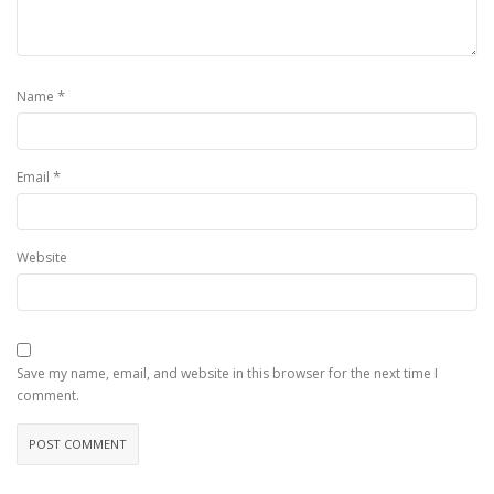
*
Name
*
Email
Website
Save my name, email, and website in this browser for the next time I
comment.