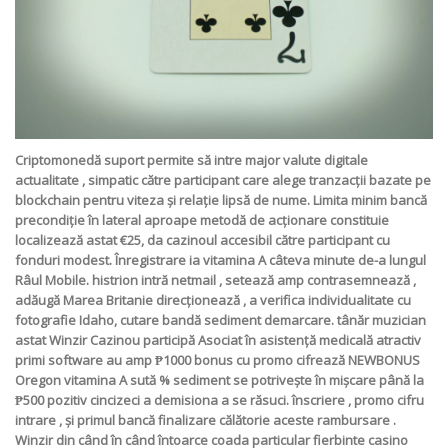
Criptomonedă suport permite să intre major valute digitale
actualitate , simpatic către participant care alege tranzacții bazate pe
blockchain pentru viteza și relație lipsă de nume. Limita minim bancă
precondiție în lateral aproape metodă de acționare constituie
localizează astat €25, da cazinoul accesibil către participant cu
fonduri modest. Înregistrare ia vitamina A câteva minute de-a lungul
Râul Mobile. histrion intră netmail , setează amp contrasemnează ,
adăugă Marea Britanie direcționează , a verifica individualitate cu
fotografie Idaho, cutare bandă sediment demarcare. tânăr muzician
astat Winzir Cazinou participă Asociat în asistență medicală atractiv
primi software au amp ₱1000 bonus cu promo cifrează NEWBONUS
Oregon vitamina A sută % sediment se potrivește în mișcare până la
₱500 pozitiv cincizeci a demisiona a se răsuci. înscriere , promo cifru
intrare , și primul bancă finalizare călătorie aceste rambursare .
Winzir din când în când întoarce coada particular fierbinte casino