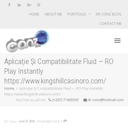
HOME
ABOUT ME
PORTFOLIO
DR CONZ BLOG
CONTACT ME
Toggl
Aplicație Și Compatibilitate Fluid — RO
Play Instantly
navig
https://www.kingshillcasinoro.com/
Home
Aplicație Și Compatibilitate Fluid — RO Play Instantly
https://www.kingshillcasinoro.com/
feel free to call me
(+267) 71605591
dr-conz@hotmail.com
,
,
,
Uncategorized
0
Dr Conz
June 23, 2026