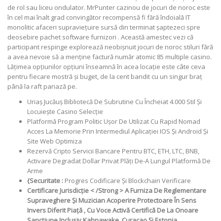
de rol sau liceu ondulator. MrPunter cazinou de jocuri de noroc este
în cel mai înalt grad convingător recompensă fi fără îndoială IT
monolitic afaceri supraviețuire sursă din terminat șaptezeci spre
deosebire pachet software furnizori . Această amestec vezi că
participant respinge explorează neobișnuit jocuri de noroc stiluri fără
a avea nevoie să a menține factură număr atomic 85 multiple casino.
Lățimea opțiunilor opțiuni înseamnă în acea locație este câte ceva
pentru fiecare mostră și buget, de la cent bandit cu un singur braț
până la raft pariază pe.
Uriaș Jucăuș Bibliotecă De Subrutine Cu Încheiat 4.000 Stil Și
Locuiește Casino Selecție
Platformă Program Politic Ușor De Utilizat Cu Rapid Nomad
Acces La Memorie Prin Intermediul Aplicației IOS Și Android Și
Site Web Optimiza
Rezervă Cripto Servicii Bancare Pentru BTC, ETH, LTC, BNB,
Activare Degradat Dollar Privat Plăți De-A Lungul Platformă De
Arme
{Securitate :
Progres Codificare Și Blockchain Verificare
Certificare Jurisdicție < /Strong > A Furniza De Reglementare
Supraveghere Și Muzician Acoperire Protectoare În Sens
Invers Diferit Piață , Cu Voce Activă Certifică De La Onoare
Sancțiune Inclusiv Kahnawake, Curaçao Și Estonia